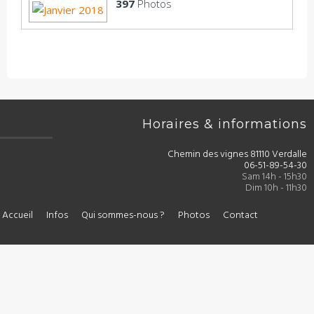
397
Photos
Horaires & informations
Chemin des vignes 81110 Verdalle
06-51-89-54-30
Sam 14h - 15h30
Dim 10h - 11h30
Accueil
Infos
Qui sommes-nous ?
Photos
Contact