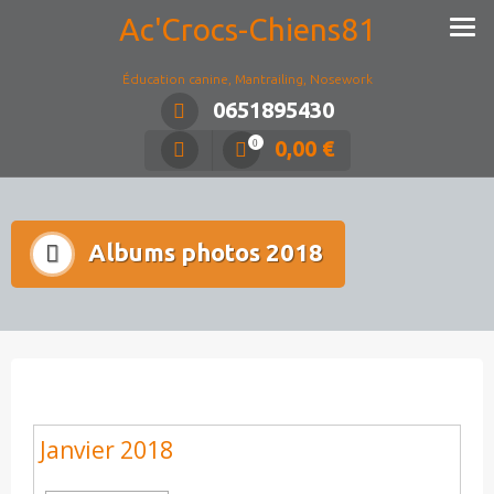
Ac'Crocs-Chiens81
Éducation canine, Mantrailing, Nosework
0651895430
0,00
€
0
Albums photos 2018
Janvier 2018