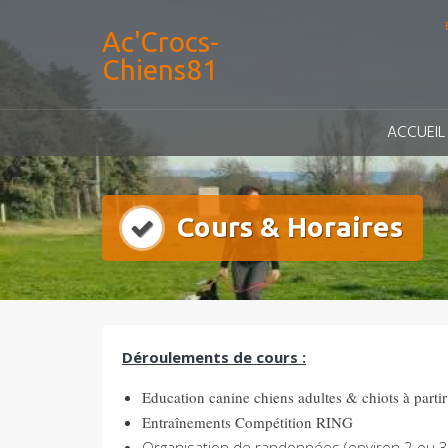
Ac'Crocs-
Chiens81
ACCUEIL
Cours & Horaires
Déroulements de cours :
Education canine chiens adultes & chiots à parti
Entraînements Compétition RING
Organisation de randonnées (environ 2 ou 3