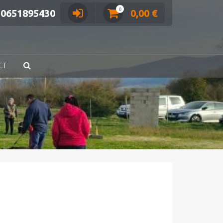
0
0651895430
0,00
€
CT