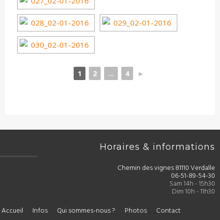
1
2
...
4
►
Horaires & informations
Chemin des vignes 81110 Verdalle
06-51-89-54-30
Sam 14h - 15h30
Dim 10h - 11h30
Accueil
Infos
Qui sommes-nous ?
Photos
Contact