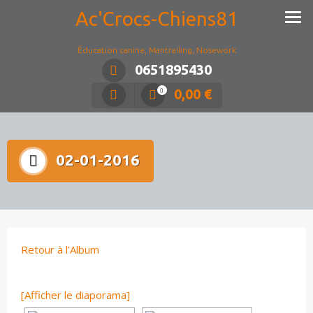
Ac'Crocs-Chiens81
Éducation canine, Mantrailing, Nosework
0651895430
0,00
€
0
02-01-2016
Retour à l’Album
[Afficher le diaporama]