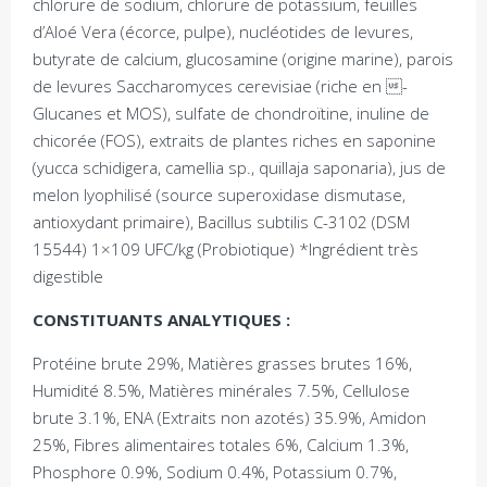
chlorure de sodium, chlorure de potassium, feuilles
d’Aloé Vera (écorce, pulpe), nucléotides de levures,
butyrate de calcium, glucosamine (origine marine), parois
de levures Saccharomyces cerevisiae (riche en -
Glucanes et MOS), sulfate de chondroïtine, inuline de
chicorée (FOS), extraits de plantes riches en saponine
(yucca schidigera, camellia sp., quillaja saponaria), jus de
melon lyophilisé (source superoxidase dismutase,
antioxydant primaire), Bacillus subtilis C-3102 (DSM
15544) 1×109 UFC/kg (Probiotique) *Ingrédient très
digestible
CONSTITUANTS ANALYTIQUES :
Protéine brute 29%, Matières grasses brutes 16%,
Humidité 8.5%, Matières minérales 7.5%, Cellulose
brute 3.1%, ENA (Extraits non azotés) 35.9%, Amidon
25%, Fibres alimentaires totales 6%, Calcium 1.3%,
Phosphore 0.9%, Sodium 0.4%, Potassium 0.7%,