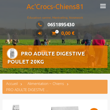
Ac'Crocs-Chiens81
Éducation canine, Mantrailing, Nosework
0651895430
0,00
€
0
PRO ADULTE DIGESTIVE
POULET 20KG
Accueil
Alimentation ~ Chiens
PRO ADULTE DIGESTIVE POULET 20KG