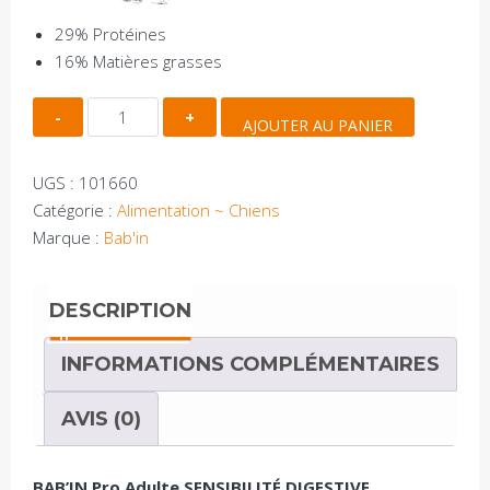
29% Protéines
16% Matières grasses
quantité
AJOUTER AU PANIER
de
PRO
UGS :
101660
ADULTE
Catégorie :
Alimentation ~ Chiens
DIGESTIVE
Marque :
Bab'in
POULET
20KG
DESCRIPTION
INFORMATIONS COMPLÉMENTAIRES
AVIS (0)
BAB’IN Pro Adulte SENSIBILITÉ DIGESTIVE